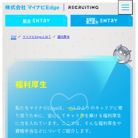
未経験･
新卒
第二新卒
TOP
マイナビEdgeとは？
福利厚生
福
利
厚
生
私たちマイナビEdgeは、一人ひとりのキャリアに寄
り添うために、安心してキャリアを築ける福利厚生
に力を入れています。ここでは、そんな福利厚生や
資格手当などについてご紹介します。