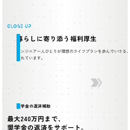
研修担当からみなさんへ
「働きやすさ」を深掘りする
CLOSE UP
交通機器エンジニア
暮らしに寄り添う福利厚生
半導体エンジニア
電気通信エンジニア
エンジニア一人ひとりが理想のライフプランを歩んでいける
自動車制御エンジニア
入れています。
航空宇宙エンジニア
新卒採用の募集要項
未経験・第二新卒採用の募集要項
採用
Q&A
奨学金の返済補助
当社は就活ハラスメントを許しません
最大240万円まで、
奨学金の返済をサポート。