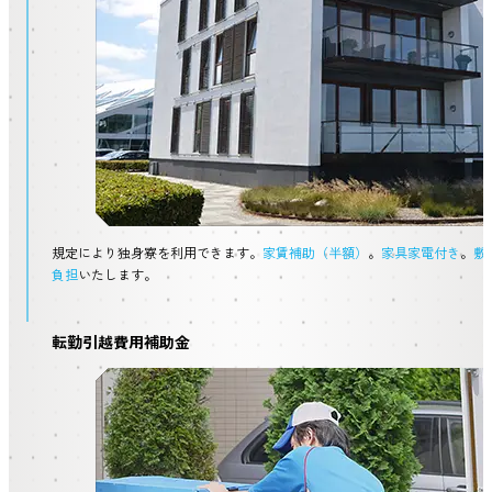
規定により独身寮を利用できます。
家賃補助（半額）
。
家具家電付き
。
敷
負担
いたします。
転勤引越費用補助金