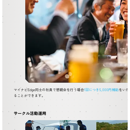
マイナビEdge同士の社員で懇親会を行う場合
1回につき5,000円補助
をいた
ることができます。
サークル活動運用