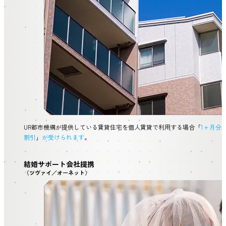
UR都市機構が提供している賃貸住宅を個人賃貸で利用する場合「
1ヶ月分
割引
」
が受けられます
。
結婚サポート会社提携
（ツヴァイ／オーネット）