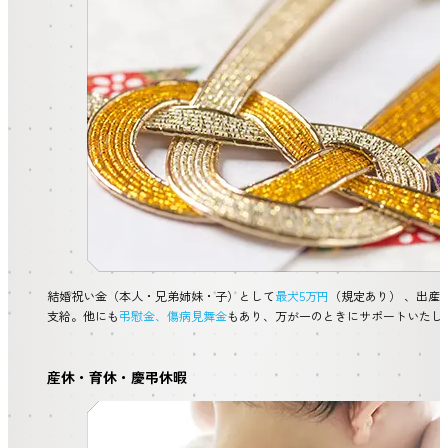
結婚祝い金（本人・兄弟姉妹・子）として
最大5万円
（規定あり） 、出産
支給。他にも
弔慰金、傷病見舞金
もあり、万が一のときにサポートいたし
産休・育休・慶弔休暇