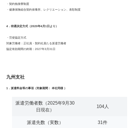
・契約独身寮制度
・健康保険組合契約保養所、レクリエーション、表彰制度
4．待遇決定方式（2020年4月1日より）
・労使協定方式
対象労働者：正社員・契約社員たる派遣労働者
協定有効期間の終期：2027年3月31日
九州支社
1．派遣料金等の事項（対象期間： 本社同様 ）
派遣労働者数（2025年9月30
104人
日現在）
派遣先数（実数）
31件