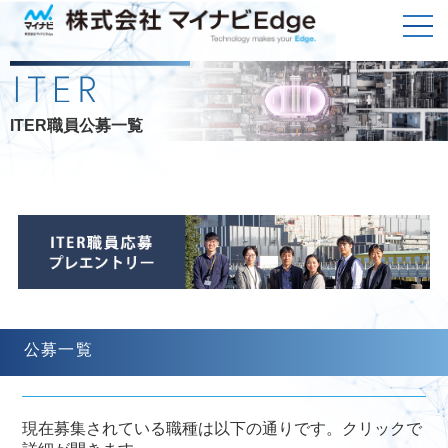
TOP
トップメッセージ
沿 革
ITER職員公募一覧
会社概要
サステナビリティ
各種ガイドライン
プライバシーポリシー
事業所一覧
お客様のために
エンジニアのために
取引実績
公募一覧
新卒採用
中途・第二新卒採用
現在募集されている職種は以下の通りです。クリックで